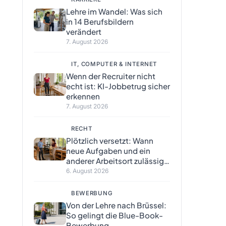
Lehre im Wandel: Was sich
in 14 Berufsbildern
verändert
7. August 2026
IT, COMPUTER & INTERNET
Wenn der Recruiter nicht
echt ist: KI-Jobbetrug sicher
erkennen
7. August 2026
RECHT
Plötzlich versetzt: Wann
neue Aufgaben und ein
anderer Arbeitsort zulässig
sind
6. August 2026
BEWERBUNG
Von der Lehre nach Brüssel:
So gelingt die Blue-Book-
Bewerbung