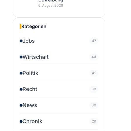
6. August 2026
Kategorien
Jobs
47
Wirtschaft
44
Politik
42
Recht
39
News
30
Chronik
29