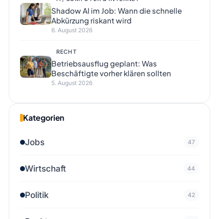
Shadow AI im Job: Wann die schnelle
Abkürzung riskant wird
6. August 2026
RECHT
Betriebsausflug geplant: Was
Beschäftigte vorher klären sollten
5. August 2026
Kategorien
Jobs
47
Wirtschaft
44
Politik
42