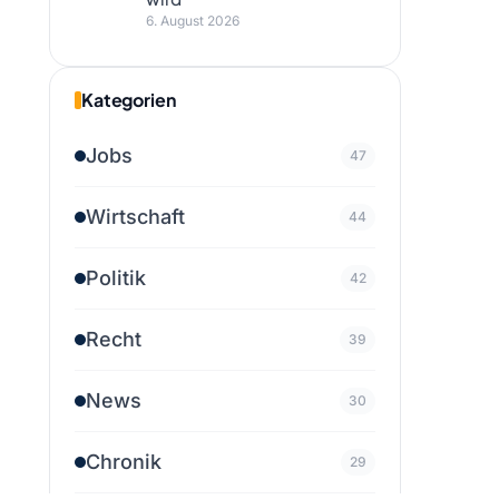
6. August 2026
Kategorien
Jobs
47
Wirtschaft
44
Politik
42
Recht
39
News
30
Chronik
29