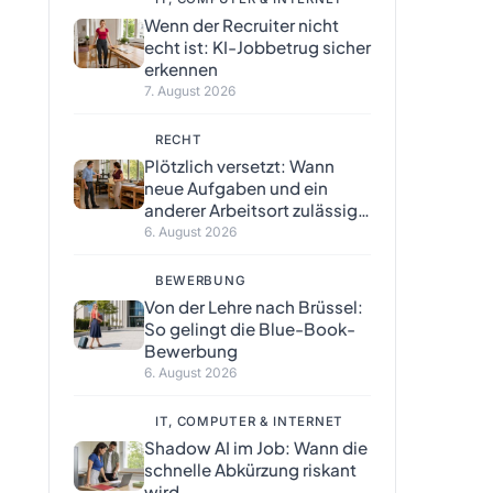
Wenn der Recruiter nicht
echt ist: KI-Jobbetrug sicher
erkennen
7. August 2026
RECHT
Plötzlich versetzt: Wann
neue Aufgaben und ein
anderer Arbeitsort zulässig
sind
6. August 2026
BEWERBUNG
Von der Lehre nach Brüssel:
So gelingt die Blue-Book-
Bewerbung
6. August 2026
IT, COMPUTER & INTERNET
Shadow AI im Job: Wann die
schnelle Abkürzung riskant
wird