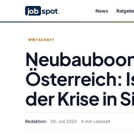
job
spot
.
News
Ratgebe
WIRTSCHAFT
Neubauboom
Österreich: 
der Krise in 
Redaktion
29. Juli 2025
4 min Lesezeit