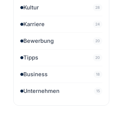
Kultur
28
Karriere
24
Bewerbung
20
Tipps
20
Business
18
Unternehmen
15