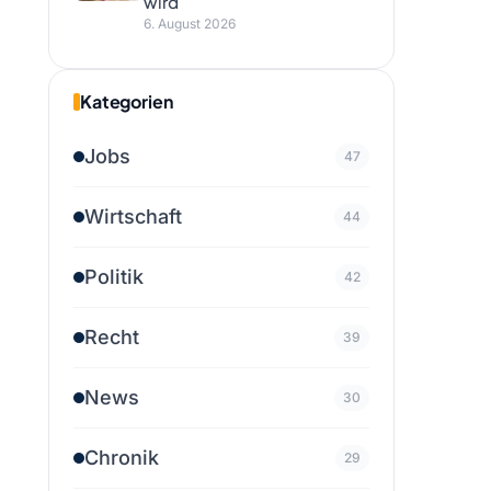
wird
6. August 2026
Kategorien
Jobs
47
Wirtschaft
44
Politik
42
Recht
39
News
30
Chronik
29