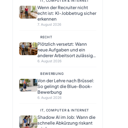
IT, COMPUTER & INTERNET
Wenn der Recruiter nicht
echt ist: KI-Jobbetrug sicher
erkennen
7. August 2026
RECHT
Plötzlich versetzt: Wann
neue Aufgaben und ein
anderer Arbeitsort zulässig
sind
6. August 2026
BEWERBUNG
Von der Lehre nach Brüssel:
So gelingt die Blue-Book-
Bewerbung
6. August 2026
IT, COMPUTER & INTERNET
Shadow AI im Job: Wann die
schnelle Abkürzung riskant