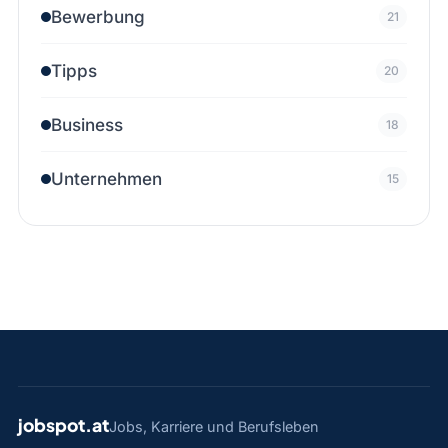
Bewerbung
21
Tipps
20
Business
18
Unternehmen
15
jobspot.at
Jobs, Karriere und Berufsleben