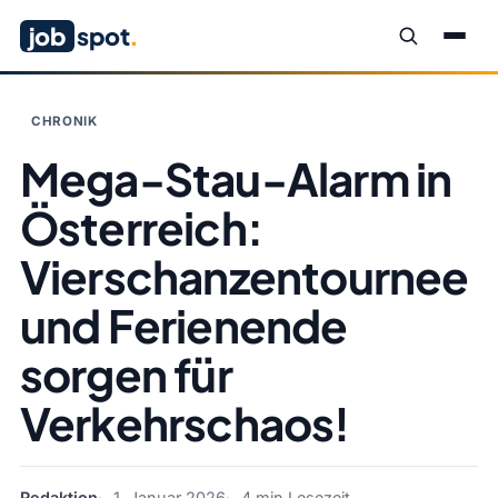
job
spot
.
CHRONIK
Mega-Stau-Alarm in
Österreich:
Vierschanzentournee
und Ferienende
sorgen für
Verkehrschaos!
Redaktion
1. Januar 2026
4 min Lesezeit