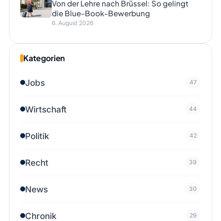
Von der Lehre nach Brüssel: So gelingt
die Blue-Book-Bewerbung
6. August 2026
Kategorien
Jobs
47
Wirtschaft
44
Politik
42
Recht
39
News
30
Chronik
29