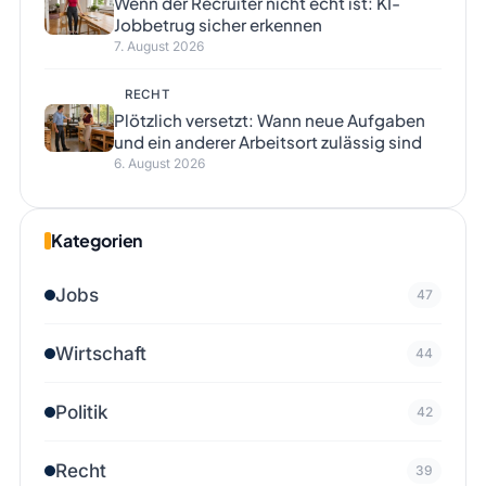
Wenn der Recruiter nicht echt ist: KI-
Jobbetrug sicher erkennen
7. August 2026
RECHT
Plötzlich versetzt: Wann neue Aufgaben
und ein anderer Arbeitsort zulässig sind
6. August 2026
Kategorien
Jobs
47
Wirtschaft
44
Politik
42
Recht
39