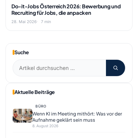
Do-it-Jobs Österreich 2026: Bewerbung und
Recruiting für Jobs, die anpacken
28. Mai 2026
7 min
Suche
Suchen
nach:
Aktuelle Beiträge
BÜRO
Wenn KI im Meeting mithört: Was vor der
Aufnahme geklärt sein muss
8. August 2026