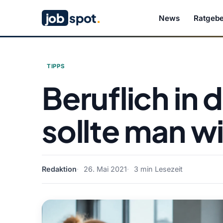
job
spot
.
News
Ratgebe
TIPPS
Beruflich in 
sollte man w
Redaktion
26. Mai 2021
3 min Lesezeit