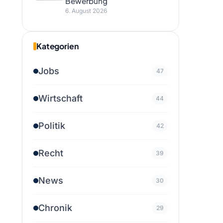
Bewerbung
6. August 2026
Kategorien
Jobs
47
Wirtschaft
44
Politik
42
Recht
39
News
30
Chronik
29