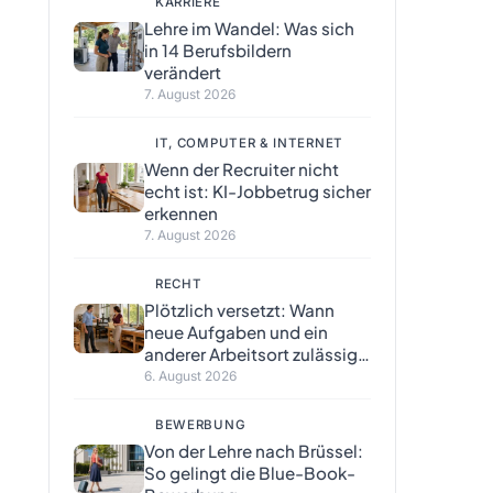
KARRIERE
Lehre im Wandel: Was sich
in 14 Berufsbildern
verändert
7. August 2026
IT, COMPUTER & INTERNET
Wenn der Recruiter nicht
echt ist: KI-Jobbetrug sicher
erkennen
7. August 2026
RECHT
Plötzlich versetzt: Wann
neue Aufgaben und ein
anderer Arbeitsort zulässig
sind
6. August 2026
BEWERBUNG
Von der Lehre nach Brüssel:
So gelingt die Blue-Book-