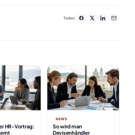
Teilen
NEWS
er HR-Vortrag:
So wird man
lernt
Devisenhändler