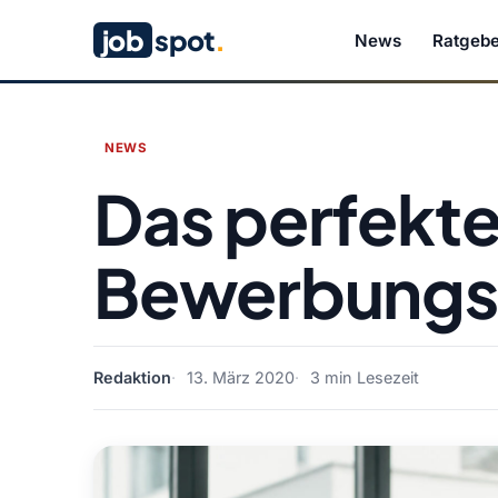
job
spot
.
News
Ratgebe
NEWS
Das perfekt
Bewerbungs
Redaktion
13. März 2020
3 min Lesezeit