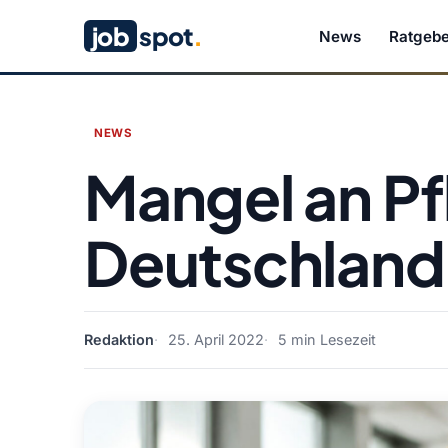
job
spot
.
News
Ratgebe
NEWS
Mangel an Pf
Deutschland
Redaktion
25. April 2022
5 min Lesezeit