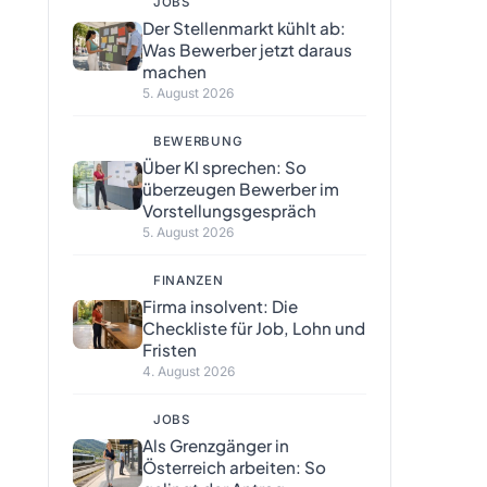
JOBS
Der Stellenmarkt kühlt ab:
Was Bewerber jetzt daraus
machen
5. August 2026
BEWERBUNG
Über KI sprechen: So
überzeugen Bewerber im
Vorstellungsgespräch
5. August 2026
FINANZEN
Firma insolvent: Die
Checkliste für Job, Lohn und
Fristen
4. August 2026
JOBS
Als Grenzgänger in
Österreich arbeiten: So